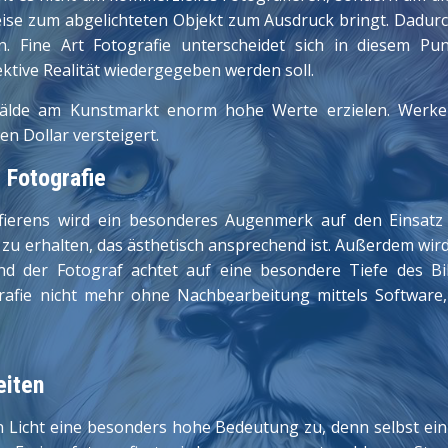
ise zum abgelichteten Objekt zum Ausdruck bringt. Dadurc
en. Fine Art Fotografie unterscheidet sich in diesem P
jektive Realität wiedergegeben werden soll.
älde am Kunstmarkt enorm hohe Werte erzielen. Werke
n Dollar versteigert.
 Fotografie
afierens wird ein besonderes Augenmerk auf den Einsatz
d zu erhalten, das ästhetisch ansprechend ist. Außerdem wir
und der Fotograf achtet auf eine besondere Tiefe des Bil
rafie nicht mehr ohne Nachbearbeitung mittels Software,
eiten
n Licht eine besonders hohe Bedeutung zu, denn selbst ei